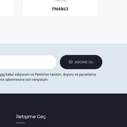
ne)
(Seramik)
863
PNM4883
ABONE OL
sını
kabul ediyorum ve Penta’nın tanıtım, duyuru ve pazarlama
erin işlenmesine izin veriyorum.
İletişime Geç