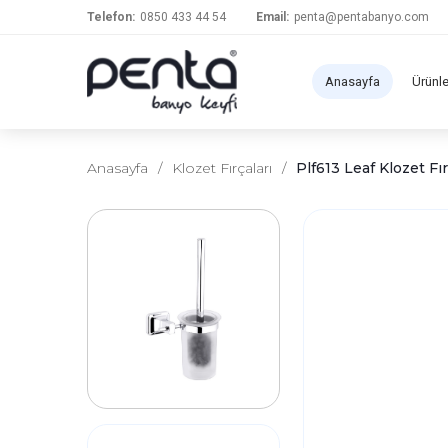
Telefon:
0850 433 44 54
Email:
penta@pentabanyo.com
Anasayfa
Ürünl
Anasayfa
/
Klozet Fırçaları
/
Plf613 Leaf Klozet Fı