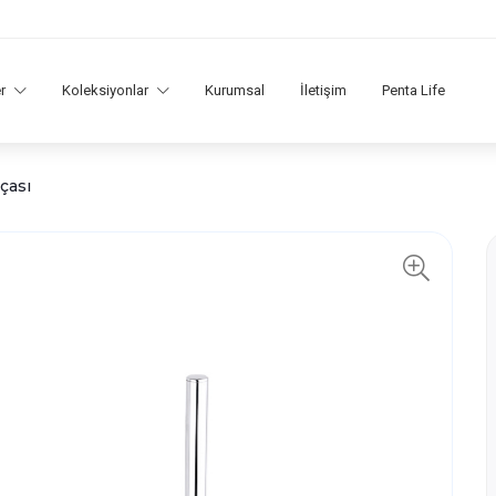
er
Koleksiyonlar
Kurumsal
İletişim
Penta Life
rçası