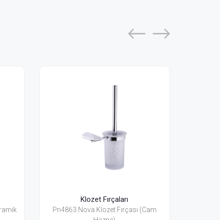
ırçaları
Klozet Fırçaları
zet Fırçası (Cam
Pnm4883 Nova Black Klozet Fırçası