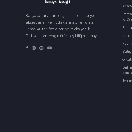
Anas
Penta
Banyo bataryaları, duş sistemleri, banyo
ve Çeş
aksesuarları ve mutfak armatürleri üreten
Penta
Penta, 40'tan fazla seri ve koleksiyon ile
Kuru
Türkiye’nin en zengin ürün çeşitliliğini sunuyor.
Fuarl
Satış
e-Kat
Onlin
Katal
İletiş