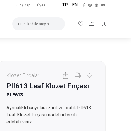
TR
EN
Giriş Yap
Üye Ol
Klozet Fırçaları
Plf613 Leaf Klozet Fırçası
PLF613
Ayrıcalıklı banyolara zarif ve pratik Plf613
Leaf Klozet Fırçası modelini tercih
edebilirsiniz.