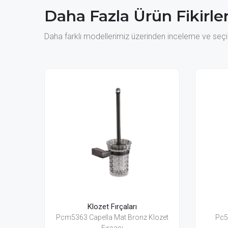
Daha Fazla Ürün Fikirler
Daha farklı modellerimiz üzerinden inceleme ve seçim
Fırçaları
Klozet Fırçaları
 Mat Bronz Klozet
Pc5313 Capella Klozet Fırçası