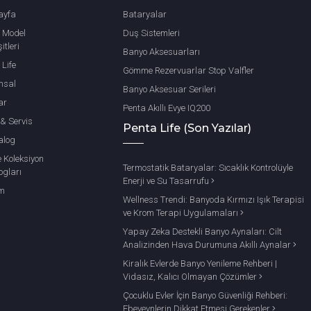
ayfa
Bataryalar
 Model
Duş Sistemleri
itleri
Banyo Aksesuarları
 Life
Gömme Rezervuarlar Stop Valfler
msal
Banyo Aksesuar Serileri
ar
Penta Akıllı Evye IQ200
 & Servis
Penta Life (Son Yazılar)
alog
e Koleksiyon
Termostatik Bataryalar: Sıcaklık Kontrolüyle
ogları
Enerji ve Su Tasarrufu
im
Wellness Trendi: Banyoda Kırmızı Işık Terapisi
ve Krom Terapi Uygulamaları
Yapay Zeka Destekli Banyo Aynaları: Cilt
Analizinden Hava Durumuna Akıllı Aynalar
Kiralık Evlerde Banyo Yenileme Rehberi |
Vidasız, Kalıcı Olmayan Çözümler
Çocuklu Evler İçin Banyo Güvenliği Rehberi:
Ebeveynlerin Dikkat Etmesi Gerekenler