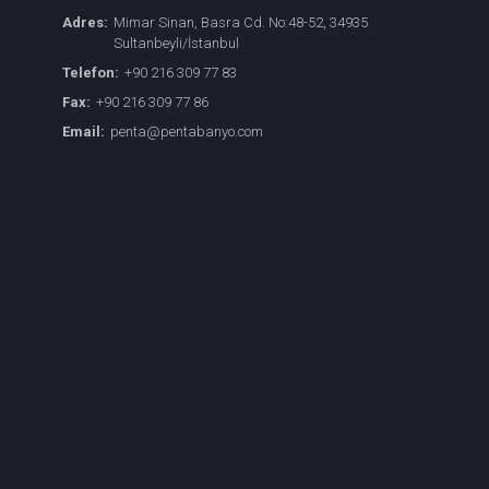
Adres:
Mimar Sinan, Basra Cd. No:48-52, 34935
Sultanbeyli/İstanbul
Telefon:
+90 216 309 77 83
Fax:
+90 216 309 77 86
Email:
penta@pentabanyo.com