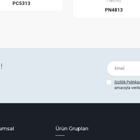
Hazne)
Haz
PN4813
PN4
!
Gizlilik Politika
amacıyla veril
umsal
Ürün Grupları