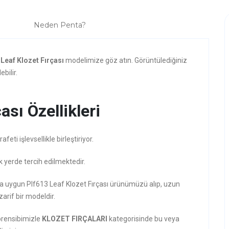
Neden Penta?
 Leaf Klozet Fırçası
modelimize göz atın. Görüntülediğiniz
bilir.
ası Özellikleri
ti işlevsellikle birleştiriyor.
k yerde tercih edilmektedir.
ına uygun Plf613 Leaf Klozet Fırçası ürünümüzü alıp, uzun
zarif bir modeldir.
prensibimizle
KLOZET FIRÇALARI
kategorisinde bu veya