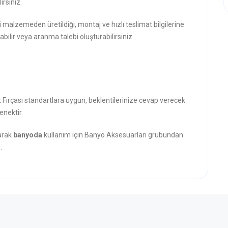
rsiniz.
i malzemeden üretildiği, montaj ve hızlı teslimat bilgilerine
abilir veya aranma talebi oluşturabilirsiniz.
t Fırçası standartlara uygun, beklentilerinize cevap verecek
enektir.
narak
banyoda
kullanım için Banyo Aksesuarları grubundan
.