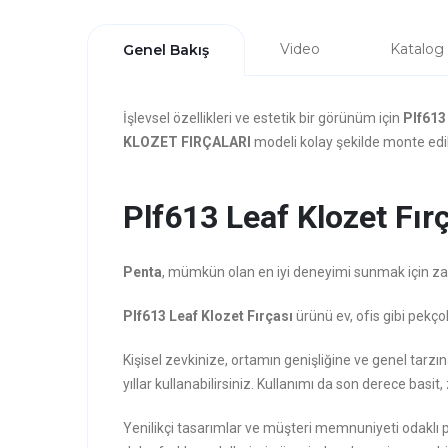
Video
Katalog
Genel Bakış
İşlevsel özellikleri ve estetik bir görünüm için
Plf613
KLOZET FIRÇALARI
modeli kolay şekilde monte edile
Plf613 Leaf Klozet Fırç
Penta
, mümkün olan en iyi deneyimi sunmak için zarafe
Plf613 Leaf Klozet Fırçası
ürünü ev, ofis gibi pekço
Kişisel zevkinize, ortamın genişliğine ve genel tarz
yıllar kullanabilirsiniz. Kullanımı da son derece basit, 
Yenilikçi tasarımlar ve müşteri memnuniyeti odaklı 