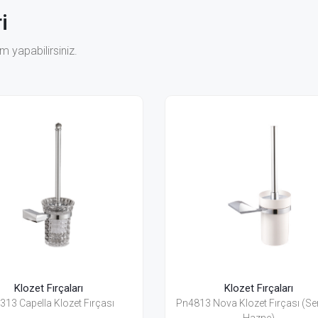
i
 yapabilirsiniz.
Klozet Fırçaları
Klozet F
Pn4813 Nova Klozet Fırçası (Seramik
Pn4863 Nova Klo