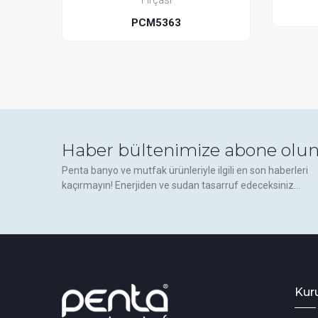
rçası
PC5313
5363
Haber bültenimize abone olun
Penta banyo ve mutfak ürünleriyle ilgili en son haberleri
kaçırmayın! Enerjiden ve sudan tasarruf edeceksiniz...
Kur