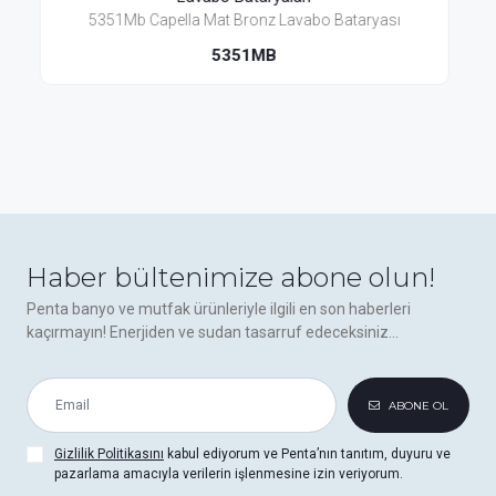
 Lavabo Bataryası
5351H-Mb Capella Mat Bronz Yük
Bataryası
B
5351H-MB
Haber bültenimize abone olun!
Penta banyo ve mutfak ürünleriyle ilgili en son haberleri
kaçırmayın! Enerjiden ve sudan tasarruf edeceksiniz...
ABONE OL
Gizlilik Politikasını
kabul ediyorum ve Penta’nın tanıtım, duyuru ve
pazarlama amacıyla verilerin işlenmesine izin veriyorum.