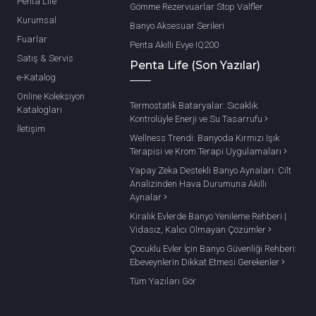
Penta Life
Gömme Rezervuarlar Stop Valfler
Kurumsal
Banyo Aksesuar Serileri
Fuarlar
Penta Akıllı Evye IQ200
Satış & Servis
Penta Life (Son Yazılar)
e-Katalog
Online Koleksiyon
Termostatik Bataryalar: Sıcaklık
Katalogları
Kontrolüyle Enerji ve Su Tasarrufu
İletişim
Wellness Trendi: Banyoda Kırmızı Işık
Terapisi ve Krom Terapi Uygulamaları
Yapay Zeka Destekli Banyo Aynaları: Cilt
Analizinden Hava Durumuna Akıllı
Aynalar
Kiralık Evlerde Banyo Yenileme Rehberi |
Vidasız, Kalıcı Olmayan Çözümler
Çocuklu Evler İçin Banyo Güvenliği Rehberi:
Ebeveynlerin Dikkat Etmesi Gerekenler
Tüm Yazıları Gör