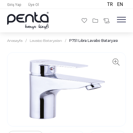
TR
EN
Giriş Yap
Üye Ol
Anasayfa
/
Lavabo Bataryaları
/
P751 Lıbra Lavabo Bataryası