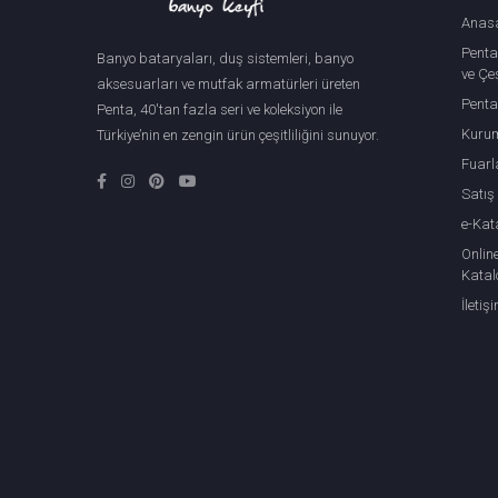
Anas
Penta
Banyo bataryaları, duş sistemleri, banyo
ve Çeş
aksesuarları ve mutfak armatürleri üreten
Penta
Penta, 40'tan fazla seri ve koleksiyon ile
Kuru
Türkiye’nin en zengin ürün çeşitliliğini sunuyor.
Fuarl
Satış
e-Kat
Onlin
Katal
İletiş