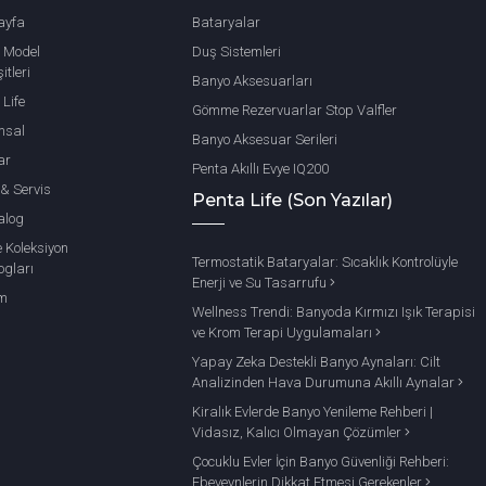
ayfa
Bataryalar
 Model
Duş Sistemleri
itleri
Banyo Aksesuarları
 Life
Gömme Rezervuarlar Stop Valfler
msal
Banyo Aksesuar Serileri
ar
Penta Akıllı Evye IQ200
 & Servis
Penta Life (Son Yazılar)
alog
e Koleksiyon
Termostatik Bataryalar: Sıcaklık Kontrolüyle
ogları
Enerji ve Su Tasarrufu
im
Wellness Trendi: Banyoda Kırmızı Işık Terapisi
ve Krom Terapi Uygulamaları
Yapay Zeka Destekli Banyo Aynaları: Cilt
Analizinden Hava Durumuna Akıllı Aynalar
Kiralık Evlerde Banyo Yenileme Rehberi |
Vidasız, Kalıcı Olmayan Çözümler
Çocuklu Evler İçin Banyo Güvenliği Rehberi:
Ebeveynlerin Dikkat Etmesi Gerekenler