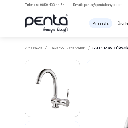
Telefon:
0850 433 44 54
Email:
penta@pentabanyo.com
Anasayfa
Ürünl
Anasayfa
/
Lavabo Bataryaları
/
6503 May Yüksek