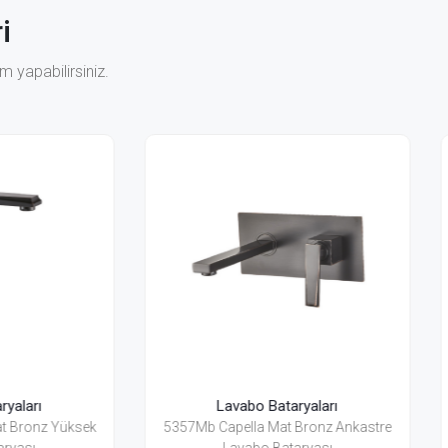
i
 yapabilirsiniz.
Lavabo Bataryaları
Lavabo Bataryaları
 Capella Mat Bronz Ankastre
5351Bh-Mb Capella Mat Br