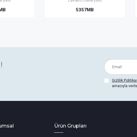
Lavabo Bataryası
Lavabo Bataryası (Yerden
5357MB
5351BH-MB
!
Gizlilik Politika
amacıyla veril
umsal
Ürün Grupları