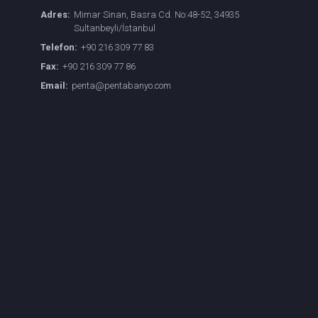
Adres:
Mimar Sinan, Basra Cd. No:48-52, 34935
Sultanbeyli/İstanbul
Telefon:
+90 216 309 77 83
Fax:
+90 216 309 77 86
Email:
penta@pentabanyo.com