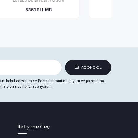
)
Bataryası(3 Delikli)
5353MB
ABONE OL
sını
kabul ediyorum ve Penta’nın tanıtım, duyuru ve pazarlama
erin işlenmesine izin veriyorum.
İletişime Geç