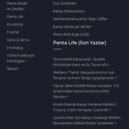
Penta Model
Duş Sistemleri
ve Çeşitleri
Banyo Aksesuarları
Penta Life
Gömme Rezervuarlar Stop Valfler
Kurumsal
Banyo Aksesuar Serileri
Fuarlar
Penta Akıllı Evye IQ200
Satış & Servis
Penta Life (Son Yazılar)
e-Katalog
Online Koleksiyon
Termostatik Bataryalar: Sıcaklık
Katalogları
Kontrolüyle Enerji ve Su Tasarrufu
İletişim
Wellness Trendi: Banyoda Kırmızı Işık
Terapisi ve Krom Terapi Uygulamaları
Yapay Zeka Destekli Banyo Aynaları: Cilt
Analizinden Hava Durumuna Akıllı
Aynalar
Kiralık Evlerde Banyo Yenileme Rehberi |
Vidasız, Kalıcı Olmayan Çözümler
Çocuklu Evler İçin Banyo Güvenliği Rehberi:
Ebeveynlerin Dikkat Etmesi Gerekenler