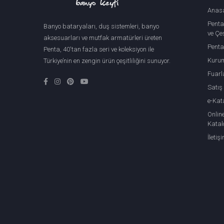
Anas
Penta
Banyo bataryaları, duş sistemleri, banyo
ve Çeş
aksesuarları ve mutfak armatürleri üreten
Penta
Penta, 40'tan fazla seri ve koleksiyon ile
Kuru
Türkiye’nin en zengin ürün çeşitliliğini sunuyor.
Fuarl
Satış
e-Kat
Onlin
Katal
İletiş