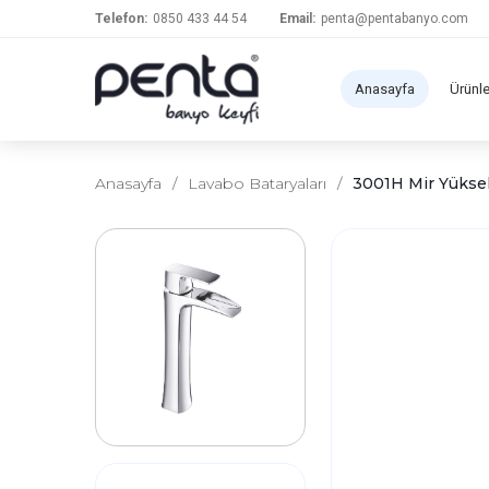
Telefon:
0850 433 44 54
Email:
penta@pentabanyo.com
Anasayfa
Ürünl
Anasayfa
/
Lavabo Bataryaları
/
3001H Mir Yükse