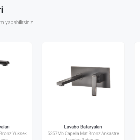
i
 yapabilirsiniz.
Lavabo Bataryaları
Lavabo Bataryaları
 Capella Mat Bronz Ankastre
5351Bh-Mb Capella Mat Bro