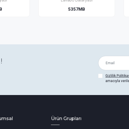
Lavabo Bataryası
Lavabo Bataryası (Yerden
5357MB
5351BH-MB
!
Gizlilik Politika
amacıyla veril
umsal
Ürün Grupları