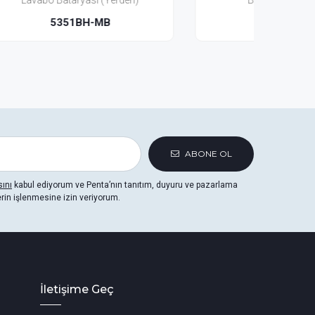
)
Bataryası(3 Delikli)
5353MB
ABONE OL
sını
kabul ediyorum ve Penta’nın tanıtım, duyuru ve pazarlama
erin işlenmesine izin veriyorum.
İletişime Geç