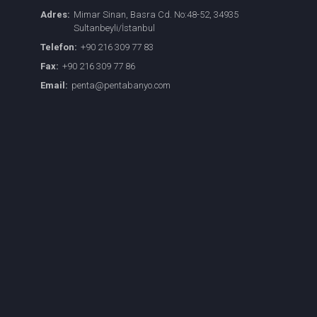
Adres:
Mimar Sinan, Basra Cd. No:48-52, 34935
Sultanbeyli/İstanbul
Telefon:
+90 216 309 77 83
Fax:
+90 216 309 77 86
Email:
penta@pentabanyo.com