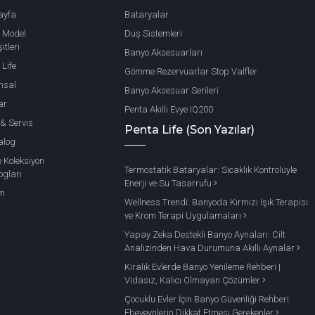
ayfa
Bataryalar
 Model
Duş Sistemleri
itleri
Banyo Aksesuarları
 Life
Gömme Rezervuarlar Stop Valfler
msal
Banyo Aksesuar Serileri
ar
Penta Akıllı Evye IQ200
 & Servis
Penta Life (Son Yazılar)
alog
e Koleksiyon
Termostatik Bataryalar: Sıcaklık Kontrolüyle
ogları
Enerji ve Su Tasarrufu
im
Wellness Trendi: Banyoda Kırmızı Işık Terapisi
ve Krom Terapi Uygulamaları
Yapay Zeka Destekli Banyo Aynaları: Cilt
Analizinden Hava Durumuna Akıllı Aynalar
Kiralık Evlerde Banyo Yenileme Rehberi |
Vidasız, Kalıcı Olmayan Çözümler
Çocuklu Evler İçin Banyo Güvenliği Rehberi:
Ebeveynlerin Dikkat Etmesi Gerekenler