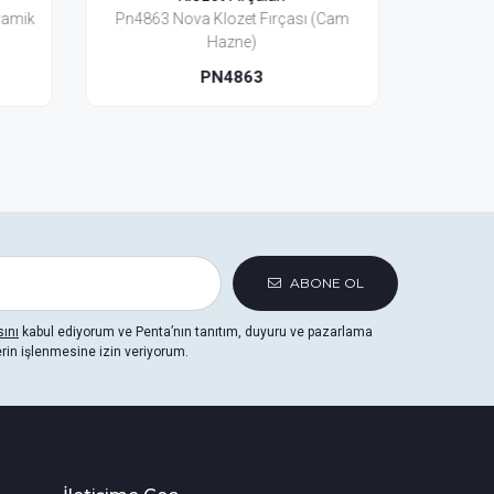
sı (Cam
Pnm4883 Nova Black Klozet Fırçası
Prb2
(Seramik)
PNM4883
ABONE OL
sını
kabul ediyorum ve Penta’nın tanıtım, duyuru ve pazarlama
erin işlenmesine izin veriyorum.