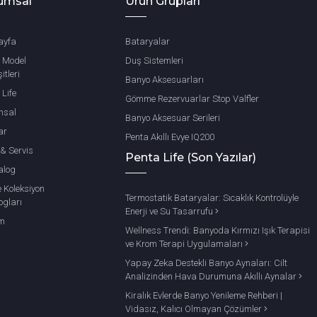
umsal
Ürün Grupları
ayfa
Bataryalar
 Model
Duş Sistemleri
itleri
Banyo Aksesuarları
 Life
Gömme Rezervuarlar Stop Valfler
msal
Banyo Aksesuar Serileri
ar
Penta Akıllı Evye IQ200
 & Servis
Penta Life (Son Yazılar)
alog
e Koleksiyon
Termostatik Bataryalar: Sıcaklık Kontrolüyle
ogları
Enerji ve Su Tasarrufu
im
Wellness Trendi: Banyoda Kırmızı Işık Terapisi
ve Krom Terapi Uygulamaları
Yapay Zeka Destekli Banyo Aynaları: Cilt
Analizinden Hava Durumuna Akıllı Aynalar
Kiralık Evlerde Banyo Yenileme Rehberi |
Vidasız, Kalıcı Olmayan Çözümler