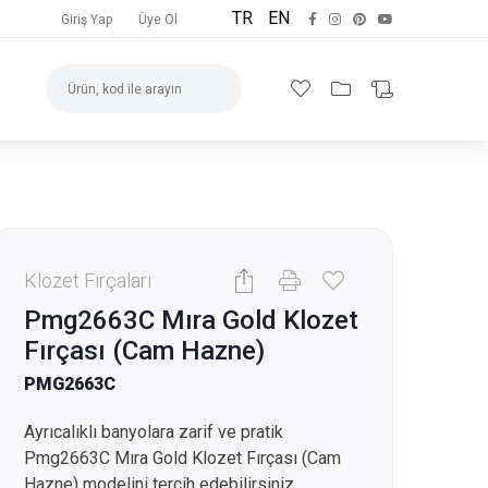
TR
EN
Giriş Yap
Üye Ol
Klozet Fırçaları
Pmg2663C Mıra Gold Klozet
Fırçası (Cam Hazne)
PMG2663C
Ayrıcalıklı banyolara zarif ve pratik
Pmg2663C Mıra Gold Klozet Fırçası (Cam
Hazne) modelini tercih edebilirsiniz.