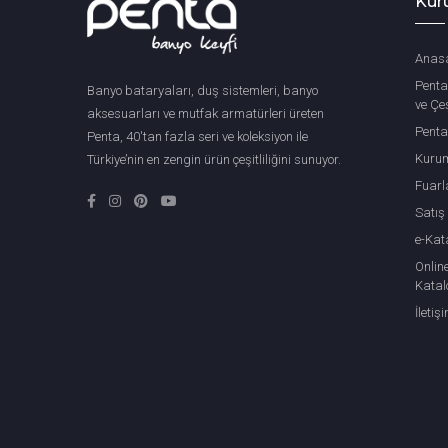
Kur
Anas
Penta
Banyo bataryaları, duş sistemleri, banyo
ve Çeş
aksesuarları ve mutfak armatürleri üreten
Penta
Penta, 40'tan fazla seri ve koleksiyon ile
Kuru
Türkiye’nin en zengin ürün çeşitliliğini sunuyor.
Fuarl
Satış
e-Kat
Onlin
Katal
İletiş