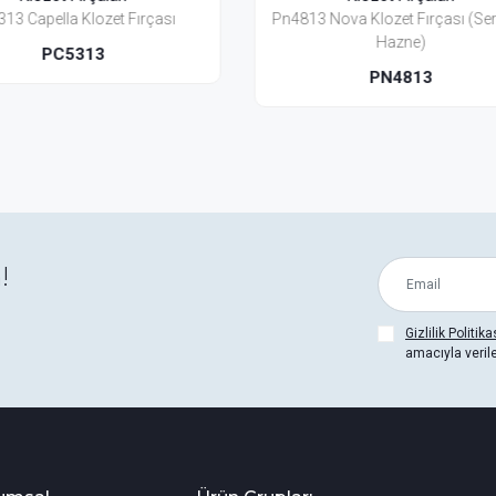
813 Nova Klozet Fırçası (Seramik
Pn4863 Nova Klozet Fırça
Hazne)
Hazne)
PN4813
PN4863
!
Gizlilik Politika
amacıyla veril