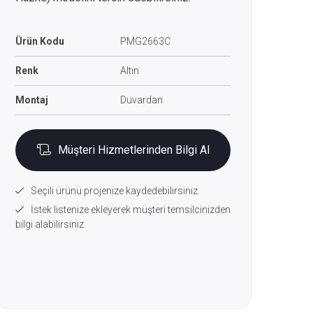
Ürün Kodu
PMG2663C
Renk
Altın
Montaj
Duvardan
Müşteri Hizmetlerinden Bilgi Al
Seçili ürünü projenize kaydedebilirsiniz.
İstek listenize ekleyerek müşteri temsilcinizden
bilgi alabilirsiniz.