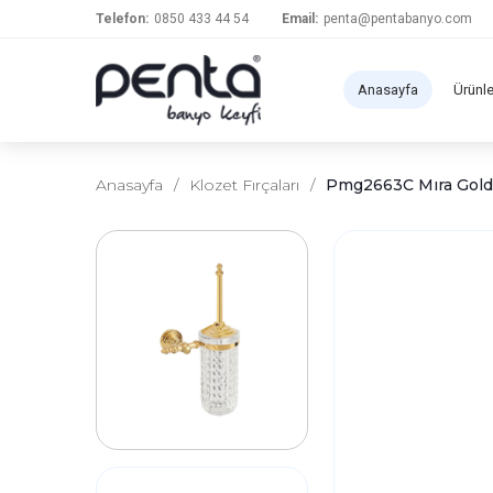
Telefon:
0850 433 44 54
Email:
penta@pentabanyo.com
Anasayfa
Ürünl
Anasayfa
/
Klozet Fırçaları
/
Pmg2663C Mıra Gold 