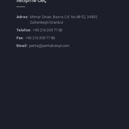
İletişime Geç
Adres:
Mimar Sinan, Basra Cd. No:48-52, 34935
Sultanbeyli/İstanbul
Telefon:
+90 216 309 77 83
Fax:
+90 216 309 77 86
Email:
penta@pentabanyo.com