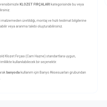
prensibimizle
KLOZET FIRÇALARI
kategorisinde bu veya
rsiniz.
i malzemeden üretildiği, montaj ve hızlı teslimat bilgilerine
abilir veya aranma talebi oluşturabilirsiniz.
old Klozet Fırçası (Cam Hazne) standartlara uygun,
mlilikte kullanılabilecek bir seçenektir.
narak
banyoda
kullanım için Banyo Aksesuarları grubundan
.