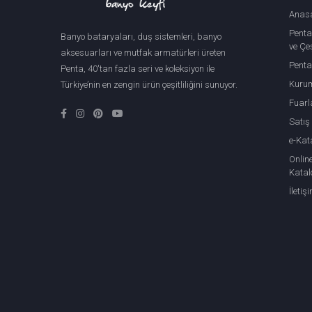
Anas
Penta
Banyo bataryaları, duş sistemleri, banyo
ve Çeş
aksesuarları ve mutfak armatürleri üreten
Penta
Penta, 40'tan fazla seri ve koleksiyon ile
Kuru
Türkiye’nin en zengin ürün çeşitliliğini sunuyor.
Fuarl
Satış
e-Kat
Onlin
Katal
İletiş