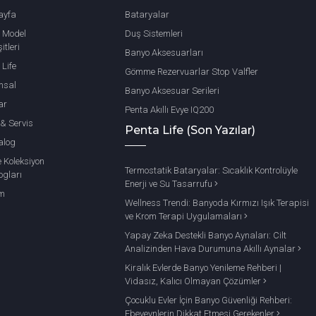
ayfa
Bataryalar
 Model
Duş Sistemleri
itleri
Banyo Aksesuarları
 Life
Gömme Rezervuarlar Stop Valfler
msal
Banyo Aksesuar Serileri
ar
Penta Akıllı Evye IQ200
 & Servis
Penta Life (Son Yazılar)
alog
e Koleksiyon
Termostatik Bataryalar: Sıcaklık Kontrolüyle
ogları
Enerji ve Su Tasarrufu
im
Wellness Trendi: Banyoda Kırmızı Işık Terapisi
ve Krom Terapi Uygulamaları
Yapay Zeka Destekli Banyo Aynaları: Cilt
Analizinden Hava Durumuna Akıllı Aynalar
Kiralık Evlerde Banyo Yenileme Rehberi |
Vidasız, Kalıcı Olmayan Çözümler
Çocuklu Evler İçin Banyo Güvenliği Rehberi:
Ebeveynlerin Dikkat Etmesi Gerekenler