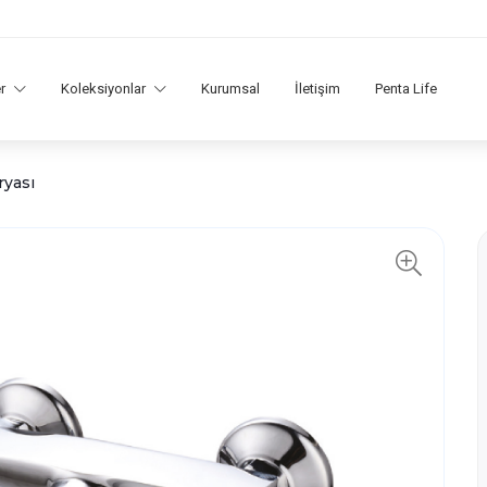
er
Koleksiyonlar
Kurumsal
İletişim
Penta Life
ryası