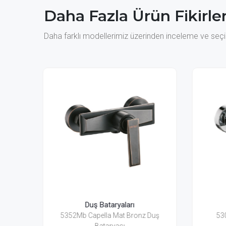
Daha Fazla Ürün Fikirler
Daha farklı modellerimiz üzerinden inceleme ve seçim
Duş Bataryaları
nz Duş
5302 Capella Duş Bataryası