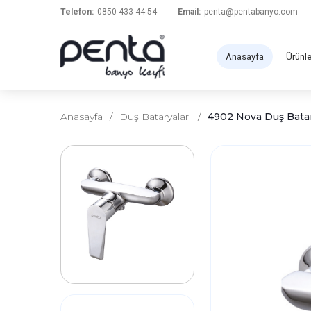
Telefon:
0850 433 44 54
Email:
penta@pentabanyo.com
Anasayfa
Ürünl
Anasayfa
/
Duş Bataryaları
/
4902 Nova Duş Bata