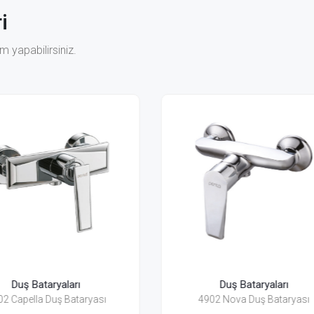
i
 yapabilirsiniz.
Duş Bataryaları
Duş Bataryaları
4902 Nova Duş Bataryası
2482 Bosphorus 6 Duş Bat