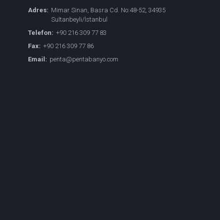
Adres:
Mimar Sinan, Basra Cd. No:48-52, 34935
Sultanbeyli/İstanbul
Telefon:
+90 216 309 77 83
Fax:
+90 216 309 77 86
Email:
penta@pentabanyo.com