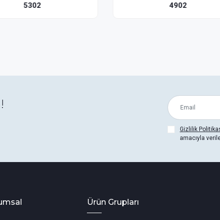
4902
2482
!
Gizlilik Politika
amacıyla veril
umsal
Ürün Grupları