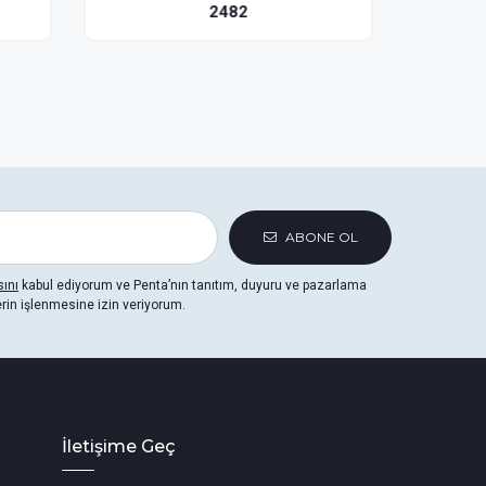
Lavabo Bataryası
2489
ABONE OL
sını
kabul ediyorum ve Penta’nın tanıtım, duyuru ve pazarlama
erin işlenmesine izin veriyorum.
İletişime Geç