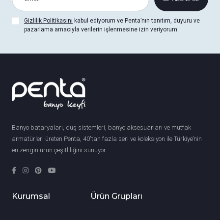
Gizlilik Politikasını
kabul ediyorum ve Penta’nın tanıtım, duyuru ve
pazarlama amacıyla verilerin işlenmesine izin veriyorum.
Banyo bataryaları, duş sistemleri, banyo aksesuarları ve mutfak
armatürleri üreten Penta, 40'tan fazla seri ve koleksiyon ile Türkiye’nin
en zengin ürün çeşitliliğini sunuyor.
Kurumsal
Ürün Grupları