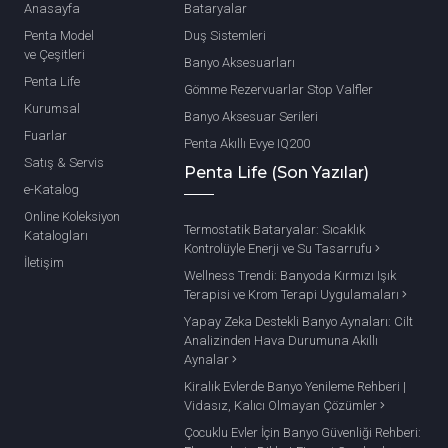
Anasayfa
Bataryalar
Penta Model
Duş Sistemleri
ve Çeşitleri
Banyo Aksesuarları
Penta Life
Gömme Rezervuarlar Stop Valfler
Kurumsal
Banyo Aksesuar Serileri
Fuarlar
Penta Akıllı Evye IQ200
Satış & Servis
Penta Life (Son Yazılar)
e-Katalog
Online Koleksiyon
Termostatik Bataryalar: Sıcaklık
Katalogları
Kontrolüyle Enerji ve Su Tasarrufu
İletişim
Wellness Trendi: Banyoda Kırmızı Işık
Terapisi ve Krom Terapi Uygulamaları
Yapay Zeka Destekli Banyo Aynaları: Cilt
Analizinden Hava Durumuna Akıllı
Aynalar
Kiralık Evlerde Banyo Yenileme Rehberi |
Vidasız, Kalıcı Olmayan Çözümler
Çocuklu Evler İçin Banyo Güvenliği Rehberi: