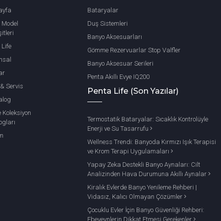
ayfa
Bataryalar
 Model
Duş Sistemleri
itleri
Banyo Aksesuarları
 Life
Gömme Rezervuarlar Stop Valfler
msal
Banyo Aksesuar Serileri
ar
Penta Akıllı Evye IQ200
 & Servis
Penta Life (Son Yazılar)
alog
e Koleksiyon
Termostatik Bataryalar: Sıcaklık Kontrolüyle
ogları
Enerji ve Su Tasarrufu
im
Wellness Trendi: Banyoda Kırmızı Işık Terapisi
ve Krom Terapi Uygulamaları
Yapay Zeka Destekli Banyo Aynaları: Cilt
Analizinden Hava Durumuna Akıllı Aynalar
Kiralık Evlerde Banyo Yenileme Rehberi |
Vidasız, Kalıcı Olmayan Çözümler
Çocuklu Evler İçin Banyo Güvenliği Rehberi:
Ebeveynlerin Dikkat Etmesi Gerekenler