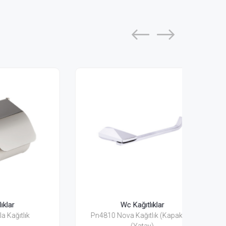
Wc Kağıtlıklar
Pn4810 Nova Kağıtlık (Kapaksız)
Pn485