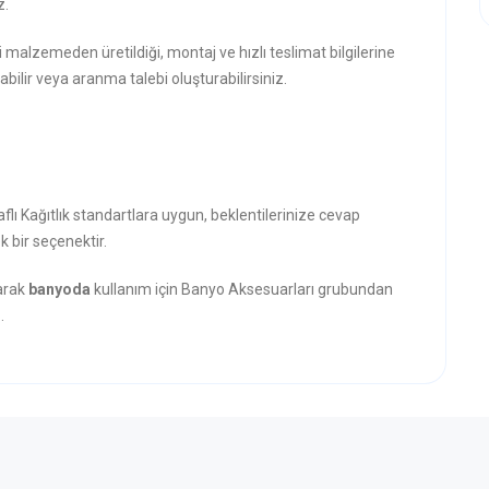
z.
i malzemeden üretildiği, montaj ve hızlı teslimat bilgilerine
abilir veya aranma talebi oluşturabilirsiniz.
flı Kağıtlık standartlara uygun, beklentilerinize cevap
k bir seçenektir.
narak
banyoda
kullanım için Banyo Aksesuarları grubundan
.