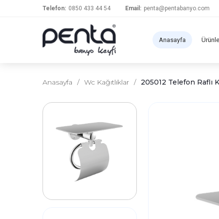
Telefon:
0850 433 44 54
Email:
penta@pentabanyo.com
Anasayfa
Ürünl
Anasayfa
/
Wc Kağıtlıklar
/
205012 Telefon Raflı K