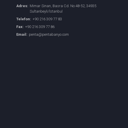
Adres:
Mimar Sinan, Basra Cd. No:48-52, 34935
Sultanbeyli/İstanbul
Telefon:
+90 216 309 77 83
Fax:
+90 216 309 77 86
Email:
penta@pentabanyo.com