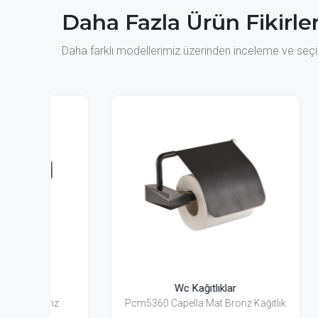
Daha Fazla Ürün Fikirler
Daha farklı modellerimiz üzerinden inceleme ve seçim
Wc Kağıtlıklar
nz
Pcm5360 Capella Mat Bronz Kağıtlık
Pc535