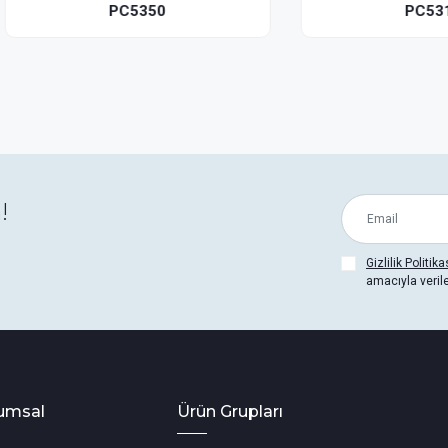
PC5350
PC5310
!
Gizlilik Politika
amacıyla veril
umsal
Ürün Grupları