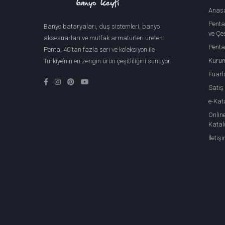
Anas
Penta
Banyo bataryaları, duş sistemleri, banyo
ve Çeş
aksesuarları ve mutfak armatürleri üreten
Penta
Penta, 40'tan fazla seri ve koleksiyon ile
Kuru
Türkiye’nin en zengin ürün çeşitliliğini sunuyor.
Fuarl
Satış
e-Kat
Onlin
Katal
İletiş