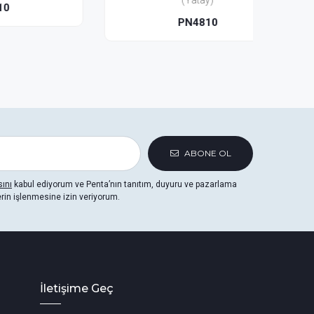
(Yatay)
PN4810
ABONE OL
sını
kabul ediyorum ve Penta’nın tanıtım, duyuru ve pazarlama
erin işlenmesine izin veriyorum.
İletişime Geç