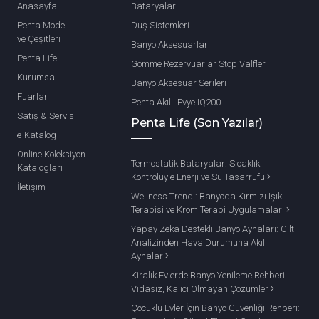
Anasayfa
Bataryalar
Penta Model
Duş Sistemleri
ve Çeşitleri
Banyo Aksesuarları
Penta Life
Gömme Rezervuarlar Stop Valfler
Kurumsal
Banyo Aksesuar Serileri
Fuarlar
Penta Akıllı Evye IQ200
Satış & Servis
Penta Life (Son Yazılar)
e-Katalog
Online Koleksiyon
Termostatik Bataryalar: Sıcaklık
Katalogları
Kontrolüyle Enerji ve Su Tasarrufu
İletişim
Wellness Trendi: Banyoda Kırmızı Işık
Terapisi ve Krom Terapi Uygulamaları
Yapay Zeka Destekli Banyo Aynaları: Cilt
Analizinden Hava Durumuna Akıllı
Aynalar
Kiralık Evlerde Banyo Yenileme Rehberi |
Vidasız, Kalıcı Olmayan Çözümler
Çocuklu Evler İçin Banyo Güvenliği Rehberi: