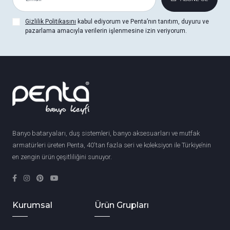
Gizlilik Politikasını
kabul ediyorum ve Penta’nın tanıtım, duyuru ve
pazarlama amacıyla verilerin işlenmesine izin veriyorum.
Banyo bataryaları, duş sistemleri, banyo aksesuarları ve mutfak
armatürleri üreten Penta, 40'tan fazla seri ve koleksiyon ile Türkiye’nin
en zengin ürün çeşitliliğini sunuyor.
Kurumsal
Ürün Grupları