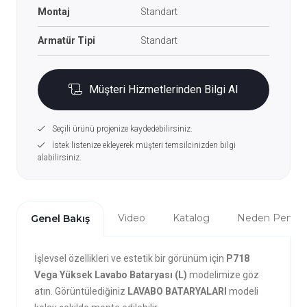
Montaj
Standart
Armatür Tipi
Standart
Müşteri Hizmetlerinden Bilgi Al
Seçili ürünü projenize kaydedebilirsiniz.
İstek listenize ekleyerek müşteri temsilcinizden bilgi
alabilirsiniz.
Video
Katalog
Neden Penta?
Genel Bakış
İşlevsel özellikleri ve estetik bir görünüm için
P718
Vega Yüksek Lavabo Bataryası (L)
modelimize göz
atın. Görüntülediğiniz
LAVABO BATARYALARI
modeli