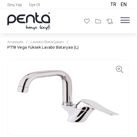
TR
EN
Giriş Yap
Üye Ol
Anasayfa
/
Lavabo Bataryaları
/
P718 Vega Yüksek Lavabo Bataryası (L)