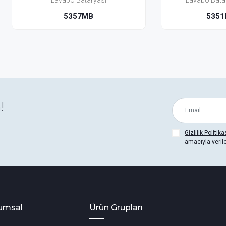
Lavabo Bataryası
Lavabo Bataryası (Yerden
5357MB
5351BH-MB
!
Gizlilik Politika
amacıyla veril
umsal
Ürün Grupları