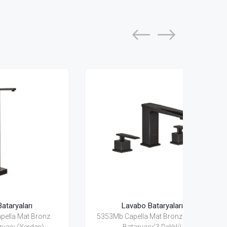
Lavabo Bataryaları
nz
5353Mb Capella Mat Bronz Lavabo
5301 