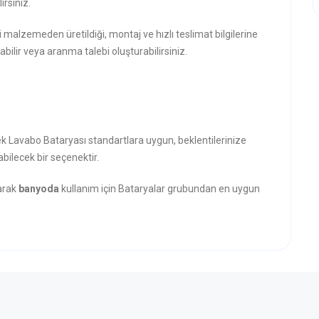
rsiniz.
i malzemeden üretildiği, montaj ve hızlı teslimat bilgilerine
abilir veya aranma talebi oluşturabilirsiniz.
ek Lavabo Bataryası standartlara uygun, beklentilerinize
abilecek bir seçenektir.
narak
banyoda
kullanım için Bataryalar grubundan en uygun