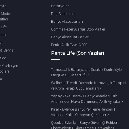
ayfa
Bataryalar
 Model
Duş Sistemleri
itleri
Banyo Aksesuarları
 Life
Gömme Rezervuarlar Stop Valfler
msal
Banyo Aksesuar Serileri
ar
Penta Akıllı Evye IQ200
 & Servis
Penta Life (Son Yazılar)
alog
e Koleksiyon
Termostatik Bataryalar: Sıcaklık Kontrolüyle
ogları
Enerji ve Su Tasarrufu
im
Wellness Trendi: Banyoda Kırmızı Işık Terapisi
ve Krom Terapi Uygulamaları
Yapay Zeka Destekli Banyo Aynaları: Cilt
Analizinden Hava Durumuna Akıllı Aynalar
Kiralık Evlerde Banyo Yenileme Rehberi |
Vidasız, Kalıcı Olmayan Çözümler
Çocuklu Evler İçin Banyo Güvenliği Rehberi:
Ebeveynlerin Dikkat Etmesi Gerekenler