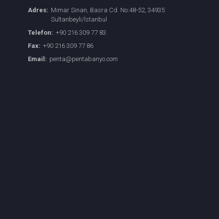
Adres:
Mimar Sinan, Basra Cd. No:48-52, 34935
Sultanbeyli/İstanbul
Telefon:
+90 216 309 77 83
Fax:
+90 216 309 77 86
Email:
penta@pentabanyo.com