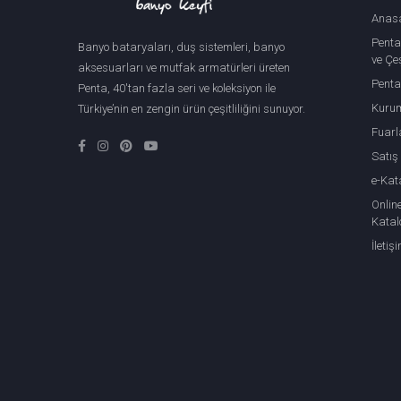
Anas
Penta
Banyo bataryaları, duş sistemleri, banyo
ve Çeş
aksesuarları ve mutfak armatürleri üreten
Penta
Penta, 40'tan fazla seri ve koleksiyon ile
Kuru
Türkiye’nin en zengin ürün çeşitliliğini sunuyor.
Fuarl
Satış
e-Kat
Onlin
Katal
İletiş