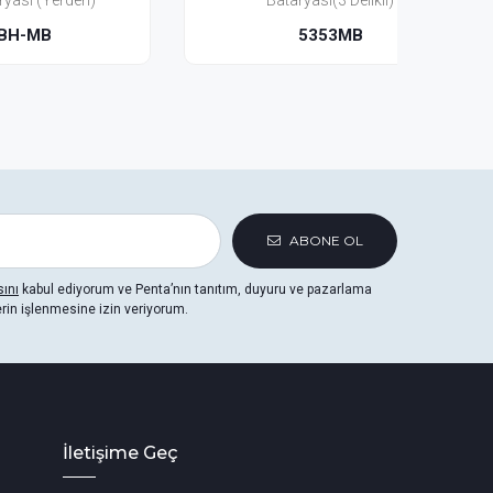
)
Bataryası(3 Delikli)
5353MB
ABONE OL
sını
kabul ediyorum ve Penta’nın tanıtım, duyuru ve pazarlama
erin işlenmesine izin veriyorum.
İletişime Geç