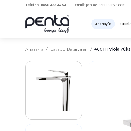
Telefon:
0850 433 44 54
Email:
penta@pentabanyo.com
Anasayfa
Ürünl
Anasayfa
/
Lavabo Bataryaları
/
4601H Viola Yüks