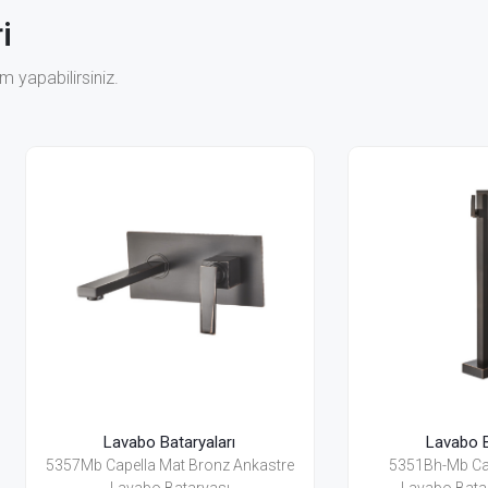
i
 yapabilirsiniz.
Lavabo Bataryaları
Lavabo Bataryaları
 Capella Mat Bronz Ankastre
5351Bh-Mb Capella Mat Bro