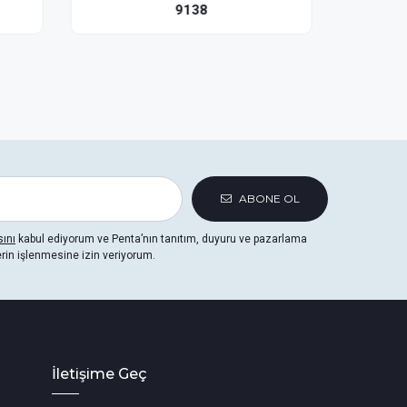
9136
ABONE OL
sını
kabul ediyorum ve Penta’nın tanıtım, duyuru ve pazarlama
erin işlenmesine izin veriyorum.
İletişime Geç