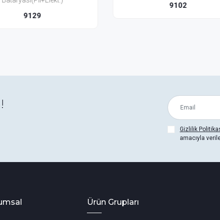
9102
9138
!
Gizlilik Politika
amacıyla veril
umsal
Ürün Grupları