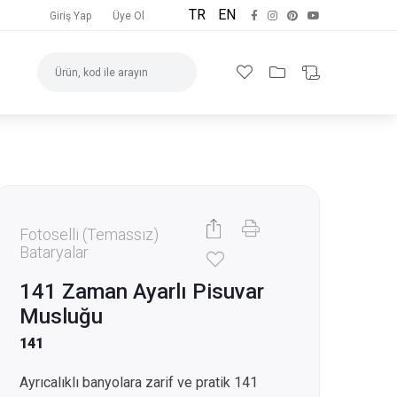
TR
EN
Giriş Yap
Üye Ol
Fotoselli (Temassız)
Bataryalar
141 Zaman Ayarlı Pisuvar
Musluğu
141
Ayrıcalıklı banyolara zarif ve pratik 141