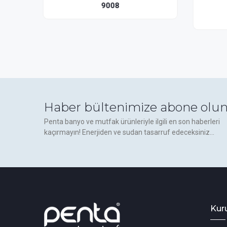
Bataryası(Pıl+Elekt.)
9129
Haber bültenimize abone olun
Penta banyo ve mutfak ürünleriyle ilgili en son haberleri
kaçırmayın! Enerjiden ve sudan tasarruf edeceksiniz...
Kur