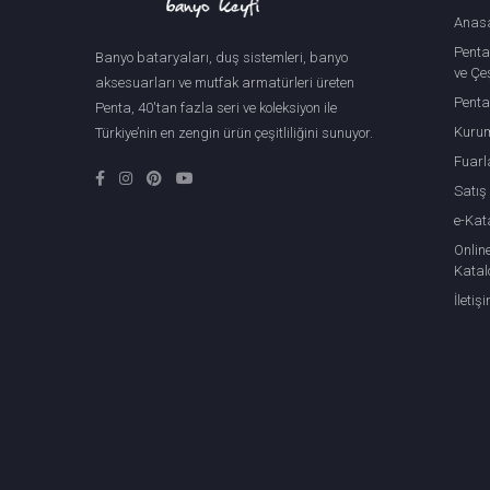
Anas
Penta
Banyo bataryaları, duş sistemleri, banyo
ve Çeş
aksesuarları ve mutfak armatürleri üreten
Penta
Penta, 40'tan fazla seri ve koleksiyon ile
Kuru
Türkiye’nin en zengin ürün çeşitliliğini sunuyor.
Fuarl
Satış
e-Kat
Onlin
Katal
İletiş