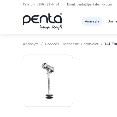
Telefon:
0850 433 44 54
Email:
penta@pentabanyo.com
Anasayfa
Ürünl
Anasayfa
/
Fotoselli (Temassız) Bataryalar
/
141 Za