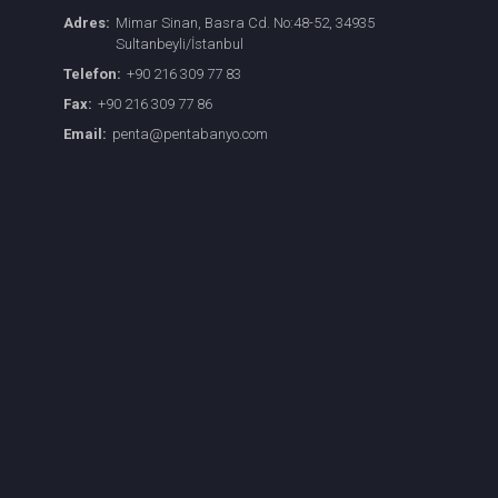
Adres:
Mimar Sinan, Basra Cd. No:48-52, 34935
Sultanbeyli/İstanbul
Telefon:
+90 216 309 77 83
Fax:
+90 216 309 77 86
Email:
penta@pentabanyo.com