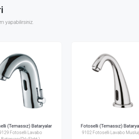
i
 yapabilirsiniz.
toselli (Temassız) Bataryalar
Fotoselli (Temassız) Bata
102 Fotoselli Lavabo Musluğu
9138 Fotoselli Lavabo Mus