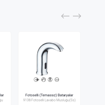
ryalar
Fotoselli (Temassız) Bataryalar
Fot
luğu(Ss)
9136 Fotoselli Lavabo Musluğu
901