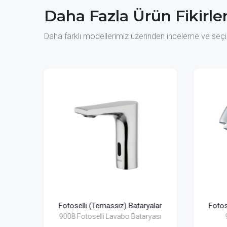
Daha Fazla Ürün Fikirler
Daha farklı modellerimiz üzerinden inceleme ve seçim
aryalar
Fotoselli (Temassız) Bataryalar
Fo
taryası
9129 Fotoselli Lavabo
9