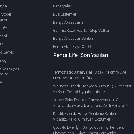
ayfa
Bataryalar
 Model
Duş Sistemleri
itleri
Banyo Aksesuarları
 Life
Gömme Rezervuarlar Stop Valfler
msal
Banyo Aksesuar Serileri
ar
Penta Akıllı Evye IQ200
 & Servis
Penta Life (Son Yazılar)
alog
e Koleksiyon
Termostatik Bataryalar: Sıcaklık Kontrolüyle
ogları
Enerji ve Su Tasarrufu
im
Wellness Trendi: Banyoda Kırmızı Işık Terapisi
ve Krom Terapi Uygulamaları
Yapay Zeka Destekli Banyo Aynaları: Cilt
Analizinden Hava Durumuna Akıllı Aynalar
Kiralık Evlerde Banyo Yenileme Rehberi |
Vidasız, Kalıcı Olmayan Çözümler
Çocuklu Evler İçin Banyo Güvenliği Rehberi:
Ebeveynlerin Dikkat Etmesi Gerekenler