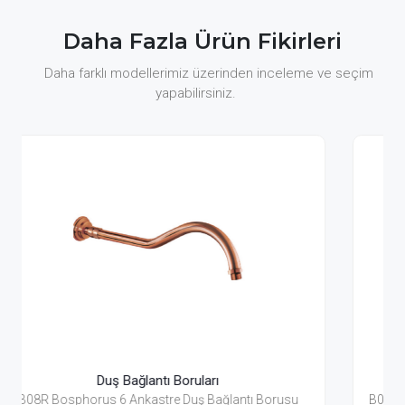
Daha Fazla Ürün Fikirleri
Daha farklı modellerimiz üzerinden inceleme ve seçim
yapabilirsiniz.
ı
Duş Bağlantı Boruları
ğlantı Borusu
B08G Bosphorus Gold Ankastre Duş Bağlant