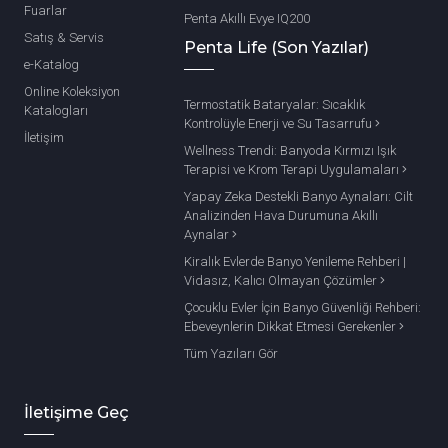
Fuarlar
Penta Akıllı Evye IQ200
Satış & Servis
Penta Life (Son Yazılar)
e-Katalog
Online Koleksiyon
Termostatik Bataryalar: Sıcaklık
Katalogları
Kontrolüyle Enerji ve Su Tasarrufu
İletişim
Wellness Trendi: Banyoda Kırmızı Işık
Terapisi ve Krom Terapi Uygulamaları
Yapay Zeka Destekli Banyo Aynaları: Cilt
Analizinden Hava Durumuna Akıllı
Aynalar
Kiralık Evlerde Banyo Yenileme Rehberi |
Vidasız, Kalıcı Olmayan Çözümler
Çocuklu Evler İçin Banyo Güvenliği Rehberi:
Ebeveynlerin Dikkat Etmesi Gerekenler
Tüm Yazıları Gör
İletişime Geç