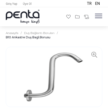
TR
EN
Giriş Yap
Üye Ol
Anasayfa
/
Duş Bağlantı Boruları
/
B10 Ankastre Duş Bagl.Borusu