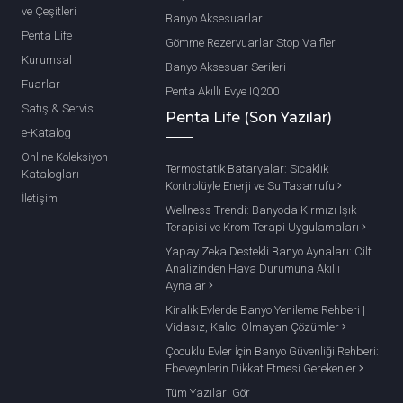
ve Çeşitleri
Banyo Aksesuarları
Penta Life
Gömme Rezervuarlar Stop Valfler
Kurumsal
Banyo Aksesuar Serileri
Fuarlar
Penta Akıllı Evye IQ200
Satış & Servis
Penta Life (Son Yazılar)
e-Katalog
Online Koleksiyon
Termostatik Bataryalar: Sıcaklık
Katalogları
Kontrolüyle Enerji ve Su Tasarrufu
İletişim
Wellness Trendi: Banyoda Kırmızı Işık
Terapisi ve Krom Terapi Uygulamaları
Yapay Zeka Destekli Banyo Aynaları: Cilt
Analizinden Hava Durumuna Akıllı
Aynalar
Kiralık Evlerde Banyo Yenileme Rehberi |
Vidasız, Kalıcı Olmayan Çözümler
Çocuklu Evler İçin Banyo Güvenliği Rehberi:
Ebeveynlerin Dikkat Etmesi Gerekenler
Tüm Yazıları Gör