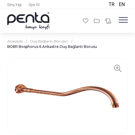
TR
EN
Giriş Yap
Üye Ol
Anasayfa
/
Duş Bağlantı Boruları
/
B08R Bosphorus 6 Ankastre Duş Bağlantı Borusu