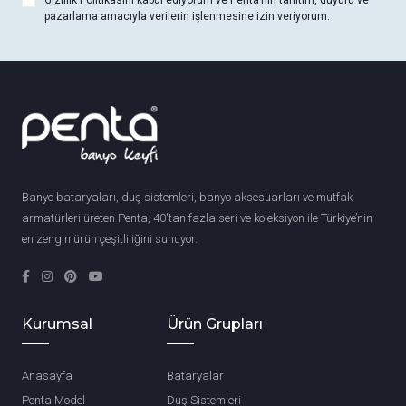
Gizlilik Politikasını
kabul ediyorum ve Penta’nın tanıtım, duyuru ve
pazarlama amacıyla verilerin işlenmesine izin veriyorum.
Banyo bataryaları, duş sistemleri, banyo aksesuarları ve mutfak
armatürleri üreten Penta, 40'tan fazla seri ve koleksiyon ile Türkiye’nin
en zengin ürün çeşitliliğini sunuyor.
Kurumsal
Ürün Grupları
Anasayfa
Bataryalar
Penta Model
Duş Sistemleri