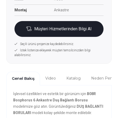
Montaj
Ankastre
Müşteri Hizmetlerinden Bilgi Al
Seçili ürünü projenize kaydedebilirsiniz.
İstek listenize ekleyerek müşteri temsilcinizden bilgi
alabilirsiniz.
Video
Katalog
Neden Penta?
Genel Bakış
İşlevsel özellikleri ve estetik bir görünüm için
B08R
Bosphorus 6 Ankastre Duş Bağlantı Borusu
modelimize göz atın. Görüntülediğiniz
DUŞ BAĞLANTI
BORULARI
modeli kolay şekilde monte edilebilir.