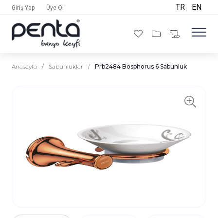
TR
EN
Giriş Yap
Üye Ol
Anasayfa
/
Sabunluklar
/
Prb2484 Bosphorus 6 Sabunluk