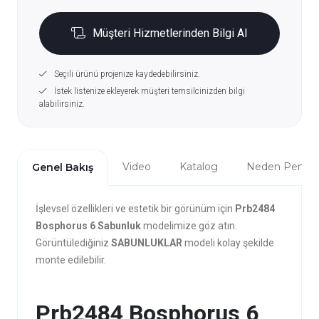
Müşteri Hizmetlerinden Bilgi Al
Seçili ürünü projenize kaydedebilirsiniz.
İstek listenize ekleyerek müşteri temsilcinizden bilgi
alabilirsiniz.
Video
Katalog
Neden Penta?
Genel Bakış
İşlevsel özellikleri ve estetik bir görünüm için
Prb2484
Bosphorus 6 Sabunluk
modelimize göz atın.
Görüntülediğiniz
SABUNLUKLAR
modeli kolay şekilde
monte edilebilir.
Prb2484 Bosphorus 6