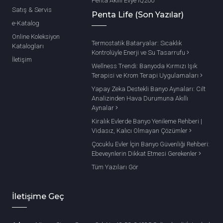
Penta Akıllı Evye IQ200
Satış & Servis
Penta Life (Son Yazılar)
e-Katalog
Online Koleksiyon
Termostatik Bataryalar: Sıcaklık
Katalogları
Kontrolüyle Enerji ve Su Tasarrufu
İletişim
Wellness Trendi: Banyoda Kırmızı Işık
Terapisi ve Krom Terapi Uygulamaları
Yapay Zeka Destekli Banyo Aynaları: Cilt
Analizinden Hava Durumuna Akıllı
Aynalar
Kiralık Evlerde Banyo Yenileme Rehberi |
Vidasız, Kalıcı Olmayan Çözümler
Çocuklu Evler İçin Banyo Güvenliği Rehberi:
Ebeveynlerin Dikkat Etmesi Gerekenler
Tüm Yazıları Gör
İletişime Geç