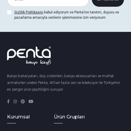
Gizlilik Politikasını
kabul ediyorum ve Penta’nın tanıtım, duyuru ve
pazarlama amacıyla verilerin işlenmesine izin veriyorum.
Banyo bataryaları, duş sistemleri, banyo aksesuarları ve mutfak
armatürleri üreten Penta, 40'tan fazla seri ve koleksiyon ile Türkiye’nin
en zengin ürün çeşitliliğini sunuyor.
Kurumsal
Ürün Grupları