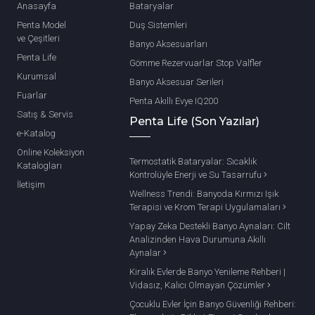
Anasayfa
Bataryalar
Penta Model
Duş Sistemleri
ve Çeşitleri
Banyo Aksesuarları
Penta Life
Gömme Rezervuarlar Stop Valfler
Kurumsal
Banyo Aksesuar Serileri
Fuarlar
Penta Akıllı Evye IQ200
Satış & Servis
Penta Life (Son Yazılar)
e-Katalog
Online Koleksiyon
Termostatik Bataryalar: Sıcaklık
Katalogları
Kontrolüyle Enerji ve Su Tasarrufu
İletişim
Wellness Trendi: Banyoda Kırmızı Işık
Terapisi ve Krom Terapi Uygulamaları
Yapay Zeka Destekli Banyo Aynaları: Cilt
Analizinden Hava Durumuna Akıllı
Aynalar
Kiralık Evlerde Banyo Yenileme Rehberi |
Vidasız, Kalıcı Olmayan Çözümler
Çocuklu Evler İçin Banyo Güvenliği Rehberi: