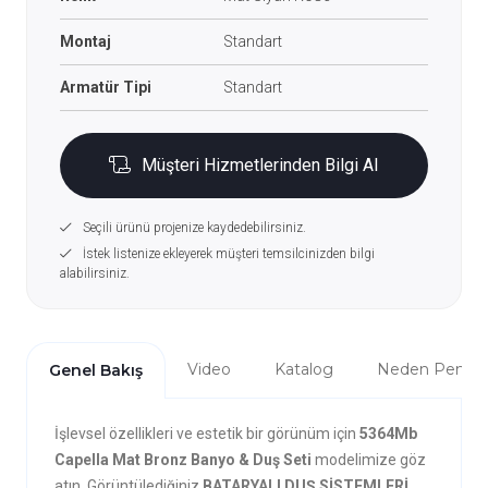
Montaj
Standart
Armatür Tipi
Standart
Müşteri Hizmetlerinden Bilgi Al
Seçili ürünü projenize kaydedebilirsiniz.
İstek listenize ekleyerek müşteri temsilcinizden bilgi
alabilirsiniz.
Video
Katalog
Neden Penta?
Genel Bakış
İşlevsel özellikleri ve estetik bir görünüm için
5364Mb
Capella Mat Bronz Banyo & Duş Seti
modelimize göz
atın. Görüntülediğiniz
BATARYALI DUŞ SİSTEMLERİ