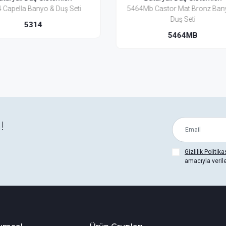
64Mb Castor Mat Bronz Banyo &
5414 Castor Banyo & Duş
Duş Seti
5414
5464MB
!
Gizlilik Politika
amacıyla veril