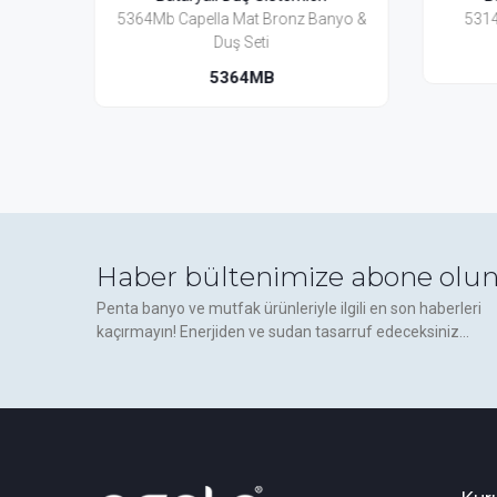
z Banyo &
5314 Capella Banyo & Duş Seti
54
5314
Haber bültenimize abone olun
Penta banyo ve mutfak ürünleriyle ilgili en son haberleri
kaçırmayın! Enerjiden ve sudan tasarruf edeceksiniz...