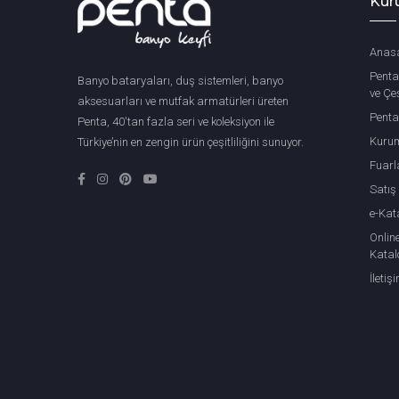
Kur
Anas
Penta
Banyo bataryaları, duş sistemleri, banyo
ve Çeş
aksesuarları ve mutfak armatürleri üreten
Penta
Penta, 40'tan fazla seri ve koleksiyon ile
Kuru
Türkiye’nin en zengin ürün çeşitliliğini sunuyor.
Fuarl
Satış
e-Kat
Onlin
Katal
İletiş