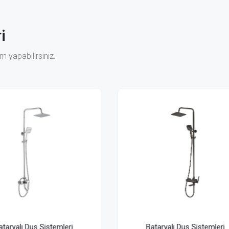
i
 yapabilirsiniz.
Bataryalı Duş Sistemleri
Bataryalı Duş Sisteml