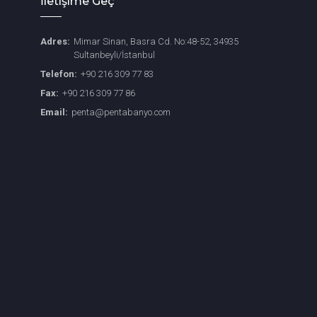
İletişime Geç
Adres:
Mimar Sinan, Basra Cd. No:48-52, 34935
Sultanbeyli/İstanbul
Telefon:
+90 216 309 77 83
Fax:
+90 216 309 77 86
Email:
penta@pentabanyo.com