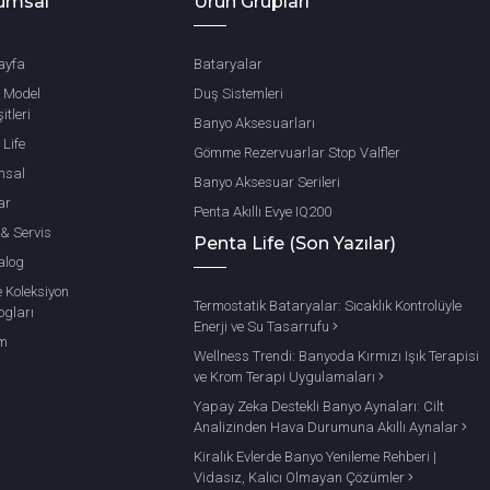
umsal
Ürün Grupları
ayfa
Bataryalar
 Model
Duş Sistemleri
itleri
Banyo Aksesuarları
 Life
Gömme Rezervuarlar Stop Valfler
msal
Banyo Aksesuar Serileri
ar
Penta Akıllı Evye IQ200
 & Servis
Penta Life (Son Yazılar)
alog
e Koleksiyon
Termostatik Bataryalar: Sıcaklık Kontrolüyle
ogları
Enerji ve Su Tasarrufu
im
Wellness Trendi: Banyoda Kırmızı Işık Terapisi
ve Krom Terapi Uygulamaları
Yapay Zeka Destekli Banyo Aynaları: Cilt
Analizinden Hava Durumuna Akıllı Aynalar
Kiralık Evlerde Banyo Yenileme Rehberi |
Vidasız, Kalıcı Olmayan Çözümler