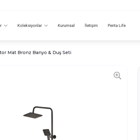
er
Koleksiyonlar
Kurumsal
İletişim
Penta Life
or Mat Bronz Banyo & Duş Seti