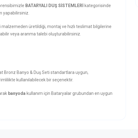
prensibimizle
BATARYALI DUŞ SİSTEMLERİ
kategorisinde
 yapabilirsiniz.
i malzemeden üretildiği, montaj ve hızlı teslimat bilgilerine
abilir veya aranma talebi oluşturabilirsiniz.
Mat Bronz Banyo & Duş Seti standartlara uygun,
mlilikte kullanılabilecek bir seçenektir.
narak
banyoda
kullanım için Bataryalar grubundan en uygun