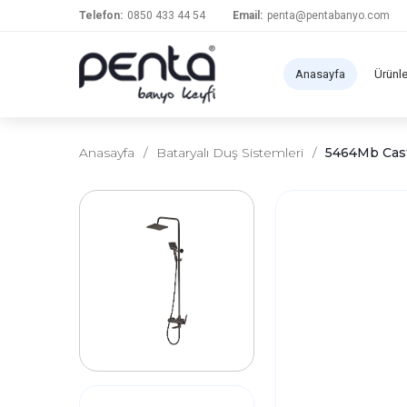
Telefon:
0850 433 44 54
Email:
penta@pentabanyo.com
Anasayfa
Ürünl
Anasayfa
/
Bataryalı Duş Sistemleri
/
5464Mb Cast