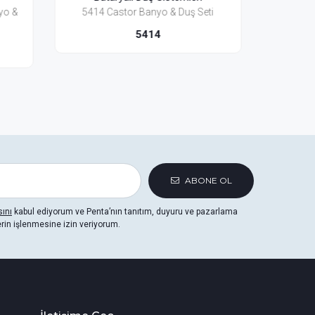
 Seti
2444 Bosphorus 6 Banyo & Duş Seti
241
2444
ABONE OL
sını
kabul ediyorum ve Penta’nın tanıtım, duyuru ve pazarlama
erin işlenmesine izin veriyorum.