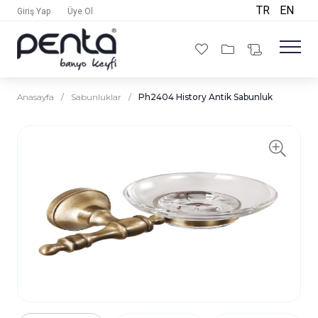
TR
EN
Giriş Yap
Üye Ol
Anasayfa
/
Sabunluklar
/
Ph2404 History Antik Sabunluk