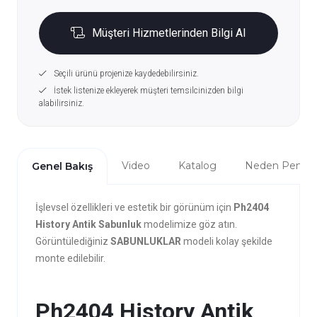
Müşteri Hizmetlerinden Bilgi Al
Seçili ürünü projenize kaydedebilirsiniz.
İstek listenize ekleyerek müşteri temsilcinizden bilgi
alabilirsiniz.
Video
Katalog
Neden Penta?
Genel Bakış
İşlevsel özellikleri ve estetik bir görünüm için
Ph2404
History Antik Sabunluk
modelimize göz atın.
Görüntülediğiniz
SABUNLUKLAR
modeli kolay şekilde
monte edilebilir.
Ph2404 History Antik