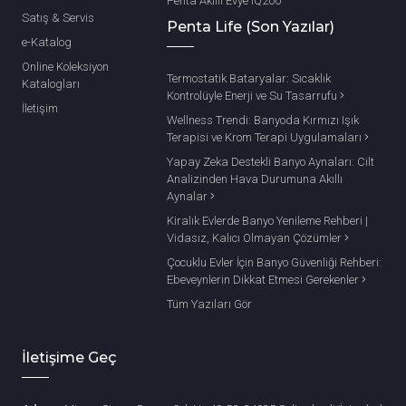
Penta Akıllı Evye IQ200
Satış & Servis
Penta Life (Son Yazılar)
e-Katalog
Online Koleksiyon
Termostatik Bataryalar: Sıcaklık
Katalogları
Kontrolüyle Enerji ve Su Tasarrufu
İletişim
Wellness Trendi: Banyoda Kırmızı Işık
Terapisi ve Krom Terapi Uygulamaları
Yapay Zeka Destekli Banyo Aynaları: Cilt
Analizinden Hava Durumuna Akıllı
Aynalar
Kiralık Evlerde Banyo Yenileme Rehberi |
Vidasız, Kalıcı Olmayan Çözümler
Çocuklu Evler İçin Banyo Güvenliği Rehberi:
Ebeveynlerin Dikkat Etmesi Gerekenler
Tüm Yazıları Gör
İletişime Geç