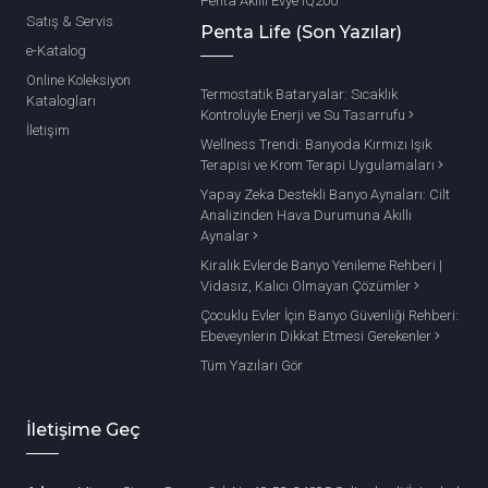
Penta Akıllı Evye IQ200
Satış & Servis
Penta Life (Son Yazılar)
e-Katalog
Online Koleksiyon
Termostatik Bataryalar: Sıcaklık
Katalogları
Kontrolüyle Enerji ve Su Tasarrufu
İletişim
Wellness Trendi: Banyoda Kırmızı Işık
Terapisi ve Krom Terapi Uygulamaları
Yapay Zeka Destekli Banyo Aynaları: Cilt
Analizinden Hava Durumuna Akıllı
Aynalar
Kiralık Evlerde Banyo Yenileme Rehberi |
Vidasız, Kalıcı Olmayan Çözümler
Çocuklu Evler İçin Banyo Güvenliği Rehberi:
Ebeveynlerin Dikkat Etmesi Gerekenler
Tüm Yazıları Gör
İletişime Geç