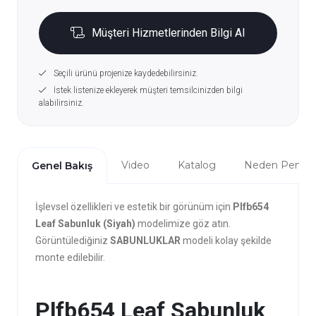
Müşteri Hizmetlerinden Bilgi Al
Seçili ürünü projenize kaydedebilirsiniz.
İstek listenize ekleyerek müşteri temsilcinizden bilgi
alabilirsiniz.
Video
Katalog
Neden Penta?
Genel Bakış
İşlevsel özellikleri ve estetik bir görünüm için
Plfb654
Leaf Sabunluk (Siyah)
modelimize göz atın.
Görüntülediğiniz
SABUNLUKLAR
modeli kolay şekilde
monte edilebilir.
Plfb654 Leaf Sabunluk