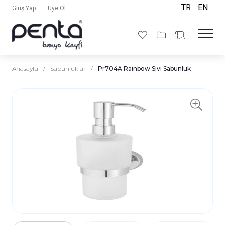
TR
EN
Giriş Yap
Üye Ol
Anasayfa
/
Sabunluklar
/
Pr704A Rainbow Sıvı Sabunluk