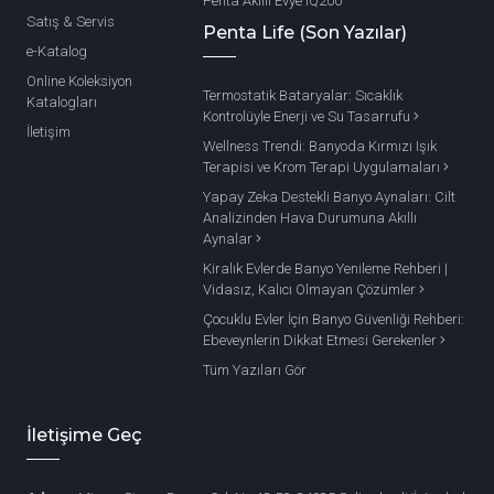
Penta Akıllı Evye IQ200
Satış & Servis
Penta Life (Son Yazılar)
e-Katalog
Online Koleksiyon
Termostatik Bataryalar: Sıcaklık
Katalogları
Kontrolüyle Enerji ve Su Tasarrufu
İletişim
Wellness Trendi: Banyoda Kırmızı Işık
Terapisi ve Krom Terapi Uygulamaları
Yapay Zeka Destekli Banyo Aynaları: Cilt
Analizinden Hava Durumuna Akıllı
Aynalar
Kiralık Evlerde Banyo Yenileme Rehberi |
Vidasız, Kalıcı Olmayan Çözümler
Çocuklu Evler İçin Banyo Güvenliği Rehberi:
Ebeveynlerin Dikkat Etmesi Gerekenler
Tüm Yazıları Gör
İletişime Geç