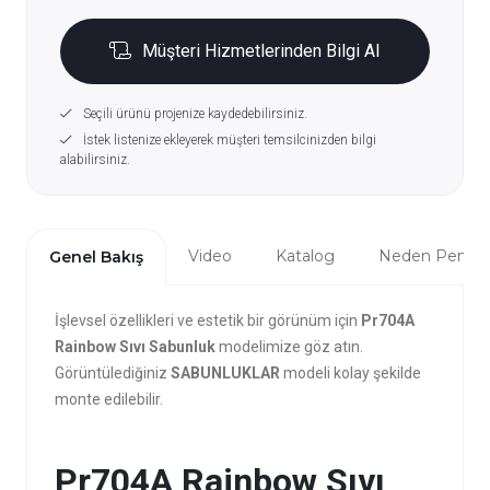
Müşteri Hizmetlerinden Bilgi Al
Seçili ürünü projenize kaydedebilirsiniz.
İstek listenize ekleyerek müşteri temsilcinizden bilgi
alabilirsiniz.
Video
Katalog
Neden Penta?
Genel Bakış
İşlevsel özellikleri ve estetik bir görünüm için
Pr704A
Rainbow Sıvı Sabunluk
modelimize göz atın.
Görüntülediğiniz
SABUNLUKLAR
modeli kolay şekilde
monte edilebilir.
Pr704A Rainbow Sıvı