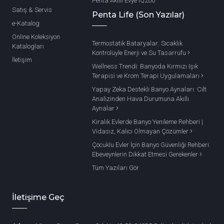
Penta Akıllı Evye IQ200
Satış & Servis
Penta Life (Son Yazılar)
e-Katalog
Online Koleksiyon
Termostatik Bataryalar: Sıcaklık
Katalogları
Kontrolüyle Enerji ve Su Tasarrufu
İletişim
Wellness Trendi: Banyoda Kırmızı Işık
Terapisi ve Krom Terapi Uygulamaları
Yapay Zeka Destekli Banyo Aynaları: Cilt
Analizinden Hava Durumuna Akıllı
Aynalar
Kiralık Evlerde Banyo Yenileme Rehberi |
Vidasız, Kalıcı Olmayan Çözümler
Çocuklu Evler İçin Banyo Güvenliği Rehberi:
Ebeveynlerin Dikkat Etmesi Gerekenler
Tüm Yazıları Gör
İletişime Geç