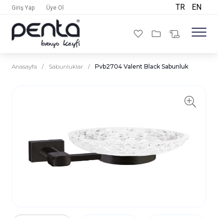
TR
EN
Giriş Yap
Üye Ol
Anasayfa
/
Sabunluklar
/
Pvb2704 Valent Black Sabunluk