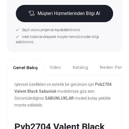
Müşteri Hizmetlerinden Bilgi Al
Seçili ürünü projenize kaydedebilirsiniz.
İstek listenize ekleyerek müşteri temsilcinizden bilgi
alabilirsiniz.
Video
Katalog
Neden Penta?
Genel Bakış
İşlevsel özellikleri ve estetik bir görünüm için
Pvb2704
Valent Black Sabunluk
modelimize göz atın.
Görüntülediğiniz
SABUNLUKLAR
modeli kolay şekilde
monte edilebilir.
Pvb2704 Valent Black